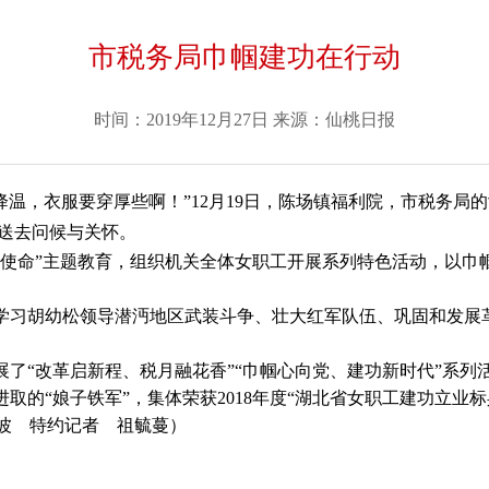
市税务局巾帼建功在行动
时间：2019年12月27日
来源：
仙桃日报
温，衣服要穿厚些啊！”12月19日，陈场镇福利院，市税务局
，送去问候与关怀。
命”主题教育，组织机关全体女职工开展系列特色活动，以巾帼
习胡幼松领导潜沔地区武装斗争、壮大红军队伍、巩固和发展
“改革启新程、税月融花香”“巾帼心向党、建功新时代”系列
的“娘子铁军”，集体荣获2018年度“湖北省女职工建功立业标兵
波 特约记者 祖毓蔓）